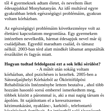
től 4 gyermeknek adtam életet, és neveltem őket
édesapjukkal Monyhatanyán. Az idő multával egyre
gyakrabban lettek egészségügyi problémáim, gyakran
voltam kórházban.
Az egészségügyi problémáim következménye volt az
élettársi kapcsolatom megromlása. Egy gyermekem
intézetben nevelkedik, hármat édesapjuk nevel már új
családjában. Egyedül maradtam család, és támasz
nélkül. 2003-ban térd alatt mindkét lábamat amputálták
érszűkület és fagyás miatt.
Hogyan tudtad feldolgozni ezt a sok lelki sérülést?
- A műtét után sokáig voltam
kórházban, ahol pszichésen is kezeltek. 2005-ben a
Sátoraljaújhelyi Kórházból az Ököritófülpösi
Rehabilitációs Intézménybe lettem beutalva , ahol több
hozzám hasonló sorsú emberrel ismerkedtem meg,
többek között a párommal is, aki a mai napig társam és
ápolóm. Itt sajátítottam el a keresztszemes
kézimunkázást, nyaklánc-, karkötő-, telefontartó
készítésének fortélyait. Az intézetből való távozásunk