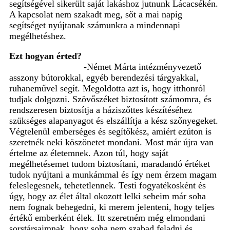
segítségével sikerült saját lakáshoz jutnunk Lácacsékén.
A kapcsolat nem szakadt meg, sőt a mai napig
segítséget nyújtanak számunkra a mindennapi
megélhetéshez.
Ezt hogyan érted?
-
Német Márta intézményvezető
asszony bútorokkal, egyéb berendezési tárgyakkal,
ruhaneművel segít. Megoldotta azt is, hogy itthonról
tudjak dolgozni. Szövőszéket biztosított számomra, és
rendszeresen biztosítja a háziszőttes készítéséhez
szükséges alapanyagot és elszállítja a kész szőnyegeket.
Végtelenül emberséges és segítőkész, amiért ezúton is
szeretnék neki köszönetet mondani. Most már újra van
értelme az életemnek. Azon túl, hogy saját
megélhetésemet tudom biztosítani, maradandó értéket
tudok nyújtani a munkámmal és így nem érzem magam
feleslegesnek, tehetetlennek. Testi fogyatékosként és
úgy, hogy az élet által okozott lelki sebeim már soha
nem fognak behegedni, ki merem jelenteni, hogy teljes
értékű emberként élek. Itt szeretném még elmondani
sorstársaimnak, hogy soha nem szabad feladni és