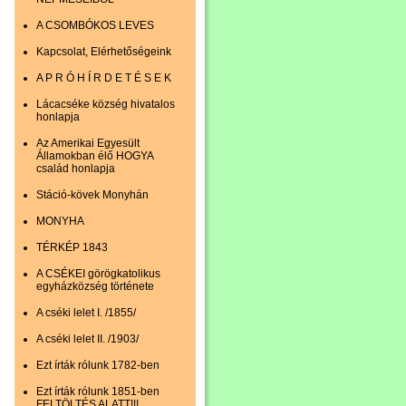
A CSOMBÓKOS LEVES
Kapcsolat, Elérhetőségeink
A P R Ó H Í R D E T É S E K
Lácacséke község hivatalos
honlapja
Az Amerikai Egyesült
Államokban élő HOGYA
család honlapja
Stáció-kövek Monyhán
MONYHA
TÉRKÉP 1843
A CSÉKEI görögkatolikus
egyházközség története
A cséki lelet I. /1855/
A cséki lelet II. /1903/
Ezt írták rólunk 1782-ben
Ezt írták rólunk 1851-ben
FELTÖLTÉS ALATT!!!