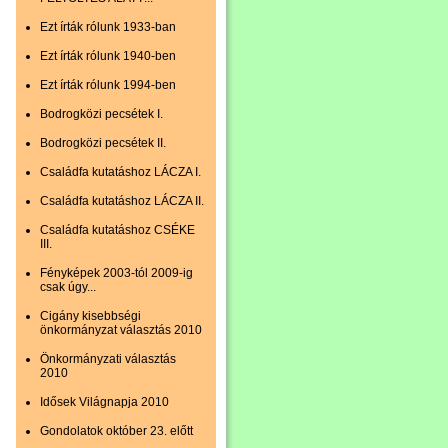
Ezt írták rólunk 1933-ban
Ezt írták rólunk 1940-ben
Ezt írták rólunk 1994-ben
Bodrogközi pecsétek I.
Bodrogközi pecsétek II.
Családfa kutatáshoz LÁCZA I.
Családfa kutatáshoz LÁCZA II.
Családfa kutatáshoz CSÉKE
III.
Fényképek 2003-tól 2009-ig
csak úgy...
Cigány kisebbségi
önkormányzat választás 2010
Önkormányzati választás
2010
Idősek Világnapja 2010
Gondolatok október 23. előtt