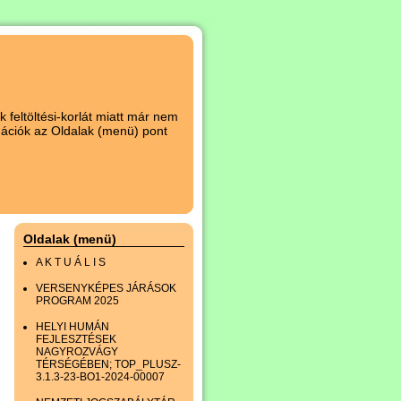
 feltöltési-korlát miatt már nem
rmációk az Oldalak (menü) pont
Oldalak (menü)
A K T U Á L I S
VERSENYKÉPES JÁRÁSOK
PROGRAM 2025
HELYI HUMÁN
FEJLESZTÉSEK
NAGYROZVÁGY
TÉRSÉGÉBEN; TOP_PLUSZ-
3.1.3-23-BO1-2024-00007