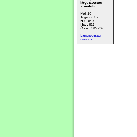
látogatottság
számláló:
Mai: 18
Tegnapi: 156
Heti: 640
Havi: 827
Össz.: 385 767
Látogatottság
növelés