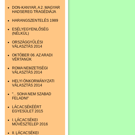
DON-KANYAR, A 2. MAGYAR
HADSEREG TRAGÉDIÁJA
HARANGSZENTELÉS 1989
ESÉLYEGYENLŐSÉG
(NÉLKÜL)
ORSZÁGGYŰLÉSI
VÁLASZTÁS 2014
OKTÓBER 06. AZ ARADI
VÉRTANÚK
ROMA NEMZETISÉGI
VÁLASZTÁS 2014
HELYI ÖNKORMÁNYZATI
VÁLASZTÁS 2014
"... SOHA NEM SZABAD
FELADNI"
LÁCACSÉKÉÉRT
EGYESÜLET 2015
I. LÁCACSÉKEI
MŰVÉSZTELEP 2016
II. LÁCACSÉKEI