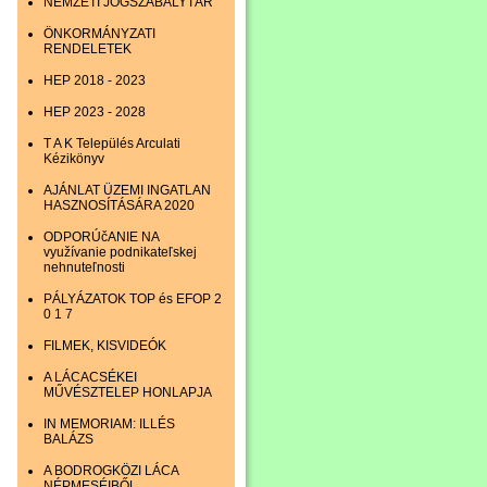
NEMZETI JOGSZABÁLYTÁR
ÖNKORMÁNYZATI
RENDELETEK
HEP 2018 - 2023
HEP 2023 - 2028
T A K Település Arculati
Kézikönyv
AJÁNLAT ÜZEMI INGATLAN
HASZNOSÍTÁSÁRA 2020
ODPORÚčANIE NA
využívanie podnikateľskej
nehnuteľnosti
PÁLYÁZATOK TOP és EFOP 2
0 1 7
FILMEK, KISVIDEÓK
A LÁCACSÉKEI
MŰVÉSZTELEP HONLAPJA
IN MEMORIAM: ILLÉS
BALÁZS
A BODROGKÖZI LÁCA
NÉPMESÉIBŐL