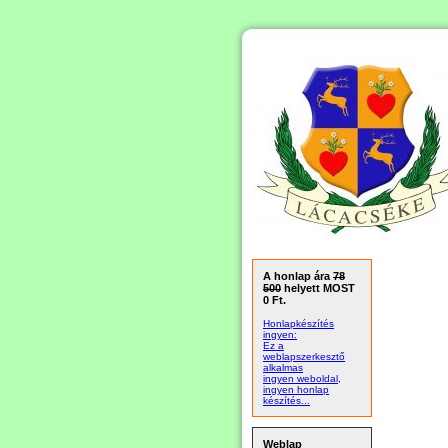
A honlap ára
78
500
helyett MOST
0 Ft.
Honlapkészítés
ingyen:
Ez a
weblapszerkesztő
alkalmas
ingyen weboldal,
ingyen honlap
készítés...
Weblap