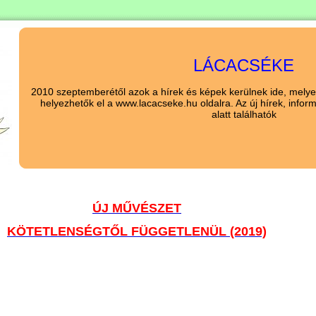
LÁCACSÉKE
2010 szeptemberétől azok a hírek és képek kerülnek ide, melyek
helyezhetők el a www.lacacseke.hu oldalra. Az új hírek, info
alatt találhatók
ÚJ MŰVÉSZET
KÖTETLENSÉGTŐL FÜGGETLENÜL (2019)