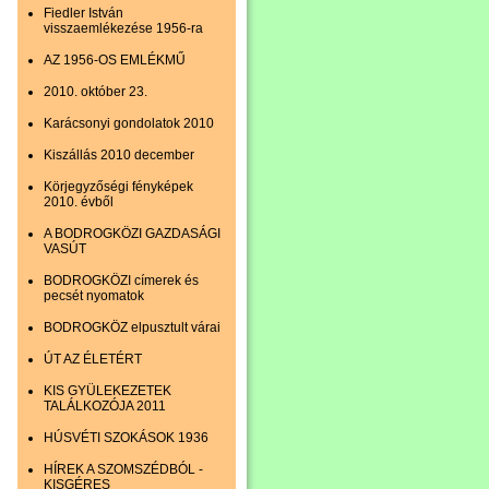
Fiedler István
visszaemlékezése 1956-ra
AZ 1956-OS EMLÉKMŰ
2010. október 23.
Karácsonyi gondolatok 2010
Kiszállás 2010 december
Körjegyzőségi fényképek
2010. évből
A BODROGKÖZI GAZDASÁGI
VASÚT
BODROGKÖZI címerek és
pecsét nyomatok
BODROGKÖZ elpusztult várai
ÚT AZ ÉLETÉRT
KIS GYÜLEKEZETEK
TALÁLKOZÓJA 2011
HÚSVÉTI SZOKÁSOK 1936
HÍREK A SZOMSZÉDBÓL -
KISGÉRES