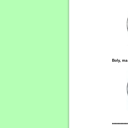
Boly, ma 
***********