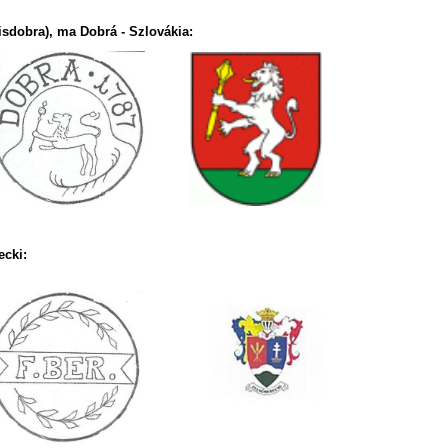
isdobra), ma Dobrá - Szlovákia:
ecki: