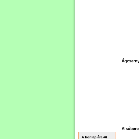
Ágcserny
Alsóbere
A honlap ára
78