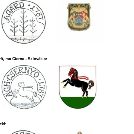
ő, ma Cierna - Szlovákia:
cki: