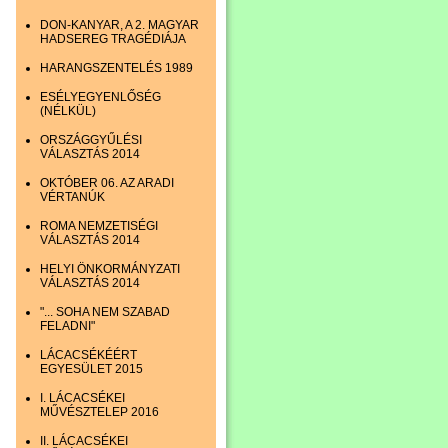
DON-KANYAR, A 2. MAGYAR
HADSEREG TRAGÉDIÁJA
HARANGSZENTELÉS 1989
ESÉLYEGYENLŐSÉG
(NÉLKÜL)
ORSZÁGGYŰLÉSI
VÁLASZTÁS 2014
OKTÓBER 06. AZ ARADI
VÉRTANÚK
ROMA NEMZETISÉGI
VÁLASZTÁS 2014
HELYI ÖNKORMÁNYZATI
VÁLASZTÁS 2014
"... SOHA NEM SZABAD
FELADNI"
LÁCACSÉKÉÉRT
EGYESÜLET 2015
I. LÁCACSÉKEI
MŰVÉSZTELEP 2016
II. LÁCACSÉKEI