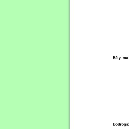
Bély, ma 
Bodrogsz