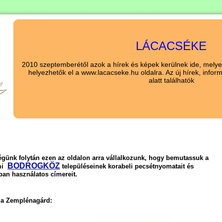
LÁCACSÉKE
2010 szeptemberétől azok a hírek és képek kerülnek ide, melyek
helyezhetők el a www.lacacseke.hu oldalra. Az új hírek, info
alatt találhatók
ségünk folytán ezen az oldalon arra vállalkozunk, hogy bemutassuk a
BODROGKÖZ
lmi
településeinek korabeli pecsétnyomatait és
ban használatos címereit.
a Zemplénagárd: