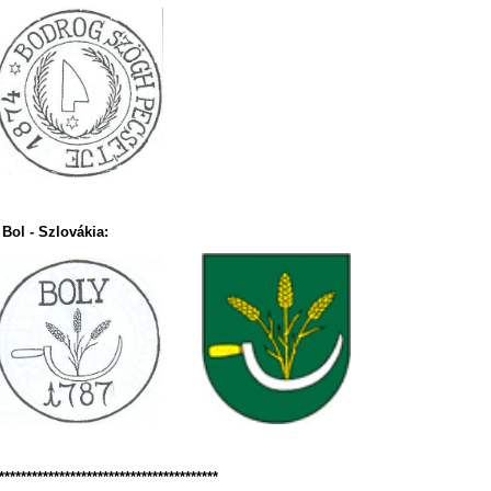
Bol - Szlovákia:
****************************************