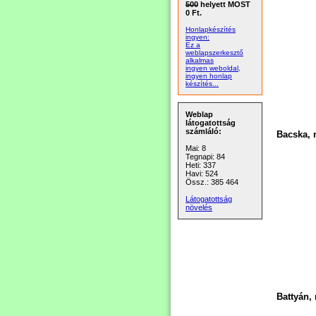
500
helyett MOST
0 Ft.
Honlapkészítés
ingyen:
Ez a
weblapszerkesztő
alkalmas
ingyen weboldal,
ingyen honlap
készítés...
Weblap
látogatottság
számláló:
Bacska, 
Mai: 8
Tegnapi: 84
Heti: 337
Havi: 524
Össz.: 385 464
Látogatottság
növelés
Battyán,