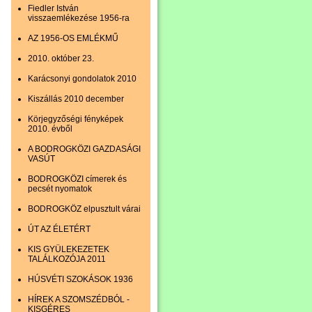
Fiedler István
visszaemlékezése 1956-ra
AZ 1956-OS EMLÉKMŰ
2010. október 23.
Karácsonyi gondolatok 2010
Kiszállás 2010 december
Körjegyzőségi fényképek
2010. évből
A BODROGKÖZI GAZDASÁGI
VASÚT
BODROGKÖZI címerek és
pecsét nyomatok
BODROGKÖZ elpusztult várai
ÚT AZ ÉLETÉRT
KIS GYÜLEKEZETEK
TALÁLKOZÓJA 2011
HÚSVÉTI SZOKÁSOK 1936
HÍREK A SZOMSZÉDBÓL -
KISGÉRES