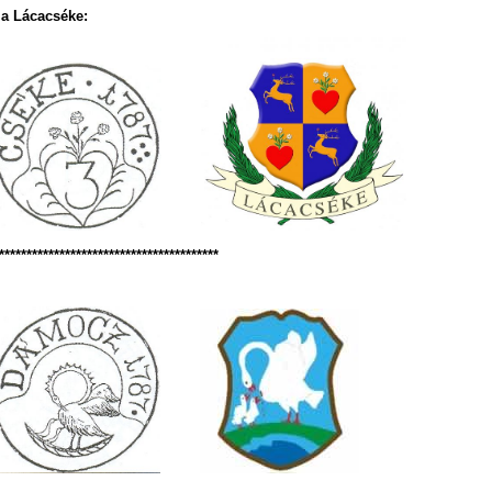
a Lácacséke:
****************************************