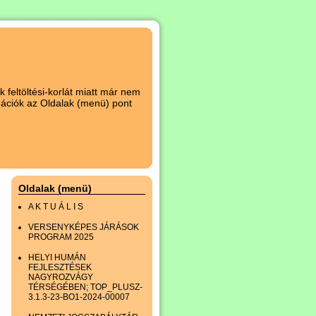
 feltöltési-korlát miatt már nem
rmációk az Oldalak (menü) pont
Oldalak (menü)
A K T U Á L I S
VERSENYKÉPES JÁRÁSOK
PROGRAM 2025
HELYI HUMÁN
FEJLESZTÉSEK
NAGYROZVÁGY
TÉRSÉGÉBEN; TOP_PLUSZ-
3.1.3-23-BO1-2024-00007