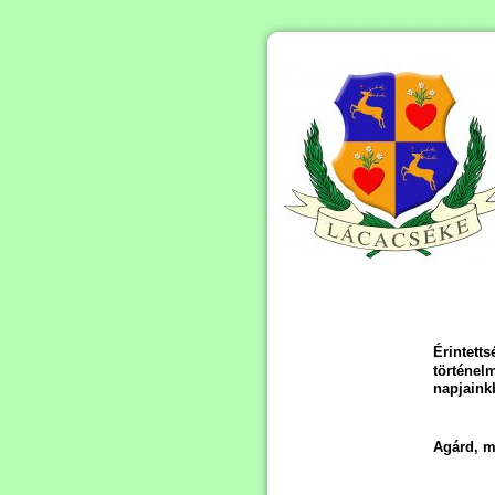
Érintett
történe
napjaink
Agárd, m