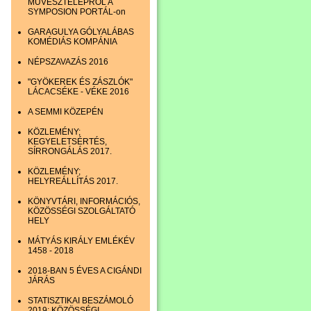
MŰVÉSZTELEPRŐL A
SYMPOSION PORTÁL-on
GARAGULYA GÓLYALÁBAS
KOMÉDIÁS KOMPÁNIA
NÉPSZAVAZÁS 2016
"GYÖKEREK ÉS ZÁSZLÓK"
LÁCACSÉKE - VÉKE 2016
A SEMMI KÖZEPÉN
KÖZLEMÉNY;
KEGYELETSÉRTÉS,
SÍRRONGÁLÁS 2017.
KÖZLEMÉNY;
HELYREÁLLÍTÁS 2017.
KÖNYVTÁRI, INFORMÁCIÓS,
KÖZÖSSÉGI SZOLGÁLTATÓ
HELY
MÁTYÁS KIRÁLY EMLÉKÉV
1458 - 2018
2018-BAN 5 ÉVES A CIGÁNDI
JÁRÁS
STATISZTIKAI BESZÁMOLÓ
2019; KÖZÖSSÉGI