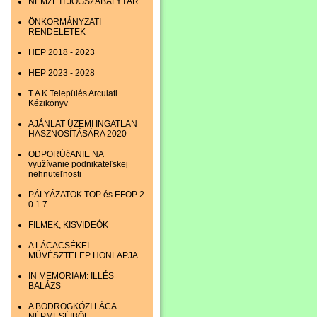
NEMZETI JOGSZABÁLYTÁR
ÖNKORMÁNYZATI
RENDELETEK
HEP 2018 - 2023
HEP 2023 - 2028
T A K Település Arculati
Kézikönyv
AJÁNLAT ÜZEMI INGATLAN
HASZNOSÍTÁSÁRA 2020
ODPORÚčANIE NA
využívanie podnikateľskej
nehnuteľnosti
PÁLYÁZATOK TOP és EFOP 2
0 1 7
FILMEK, KISVIDEÓK
A LÁCACSÉKEI
MŰVÉSZTELEP HONLAPJA
IN MEMORIAM: ILLÉS
BALÁZS
A BODROGKÖZI LÁCA
NÉPMESÉIBŐL