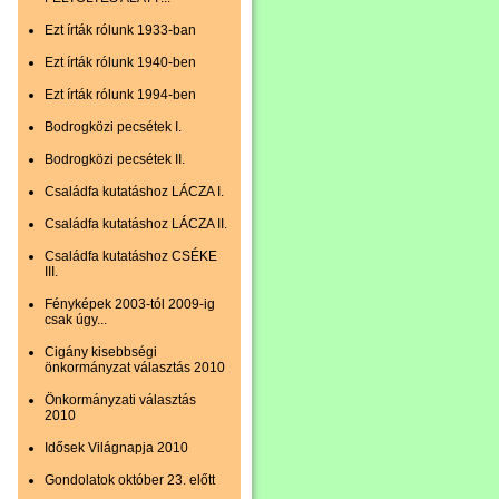
Ezt írták rólunk 1933-ban
Ezt írták rólunk 1940-ben
Ezt írták rólunk 1994-ben
Bodrogközi pecsétek I.
Bodrogközi pecsétek II.
Családfa kutatáshoz LÁCZA I.
Családfa kutatáshoz LÁCZA II.
Családfa kutatáshoz CSÉKE
III.
Fényképek 2003-tól 2009-ig
csak úgy...
Cigány kisebbségi
önkormányzat választás 2010
Önkormányzati választás
2010
Idősek Világnapja 2010
Gondolatok október 23. előtt