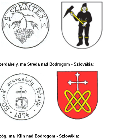
erdahely, ma Streda nad Bodrogom - Szlovákia:
ög, ma Klin nad Bodrogom - Szlovákia: