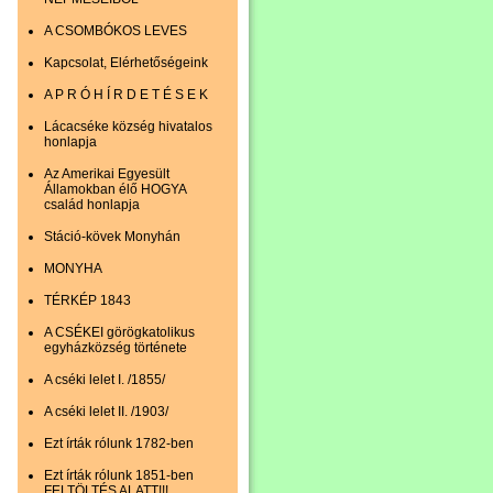
A CSOMBÓKOS LEVES
Kapcsolat, Elérhetőségeink
A P R Ó H Í R D E T É S E K
Lácacséke község hivatalos
honlapja
Az Amerikai Egyesült
Államokban élő HOGYA
család honlapja
Stáció-kövek Monyhán
MONYHA
TÉRKÉP 1843
A CSÉKEI görögkatolikus
egyházközség története
A cséki lelet I. /1855/
A cséki lelet II. /1903/
Ezt írták rólunk 1782-ben
Ezt írták rólunk 1851-ben
FELTÖLTÉS ALATT!!!