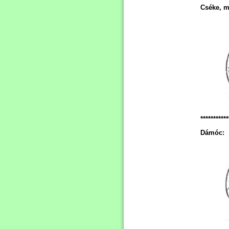
Cséke, m
***********
Dámóc: