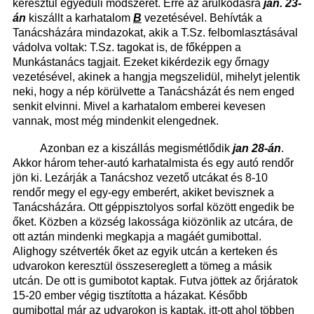
keresztül egyedüli módszerét. Erre az árulkodásra
jan. 23-
án
kiszállt a karhatalom
B
vezetésével. Behívták a
Tanácsházára mindazokat, akik a T.Sz. felbomlasztásával
vádolva voltak: T.Sz. tagokat is, de főképpen a
Munkástanács tagjait. Ezeket kikérdezik egy őrnagy
vezetésével, akinek a hangja megszelidül, mihelyt jelentik
neki, hogy a nép körülvette a Tanácsházát és nem enged
senkit elvinni. Mivel a karhatalom emberei kevesen
vannak, most még mindenkit elengednek.
Azonban ez a kiszállás megismétlődik
jan 28-án
.
Akkor három teher-autó karhatalmista és egy autó rendőr
jön ki. Lezárják a Tanácshoz vezető utcákat és 8-10
rendőr megy el egy-egy emberért, akiket bevisznek a
Tanácsházára. Ott géppisztolyos sorfal között engedik be
őket. Közben a község lakossága kiözönlik az utcára, de
ott aztán mindenki megkapja a magáét gumibottal.
Alighogy szétverték őket az egyik utcán a kerteken és
udvarokon keresztül összesereglett a tömeg a másik
utcán. De ott is gumibotot kaptak. Futva jöttek az őrjáratok
15-20 ember végig tisztította a házakat. Később
gumibottal már az udvarokon is kaptak, itt-ott ahol többen