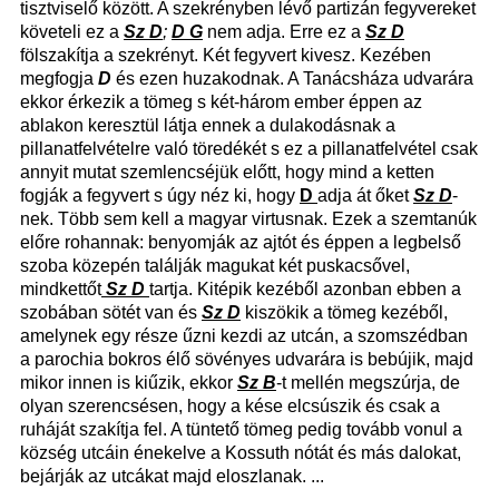
tisztviselő között. A szekrényben lévő partizán fegyvereket
követeli ez a
Sz D
;
D G
nem adja. Erre ez a
Sz D
fölszakítja a szekrényt. Két fegyvert kivesz. Kezében
megfogja
D
és ezen huzakodnak. A Tanácsháza udvarára
ekkor érkezik a tömeg s két-három ember éppen az
ablakon keresztül látja ennek a dulakodásnak a
pillanatfelvételre való töredékét s ez a pillanatfelvétel csak
annyit mutat szemlencséjük előtt, hogy mind a ketten
fogják a fegyvert s úgy néz ki, hogy
D
adja át őket
Sz D
-
nek. Több sem kell a magyar virtusnak. Ezek a szemtanúk
előre rohannak: benyomják az ajtót és éppen a legbelső
szoba közepén találják magukat két puskacsővel,
mindkettőt
Sz D
tartja. Kitépik kezéből azonban ebben a
szobában sötét van és
Sz D
kiszökik a tömeg kezéből,
amelynek egy része űzni kezdi az utcán, a szomszédban
a parochia bokros élő sövényes udvarára is bebújik, majd
mikor innen is kiűzik, ekkor
Sz B
-t mellén megszúrja, de
olyan szerencsésen, hogy a kése elcsúszik és csak a
ruháját szakítja fel. A tüntető tömeg pedig tovább vonul a
község utcáin énekelve a Kossuth nótát és más dalokat,
bejárják az utcákat majd eloszlanak. ...