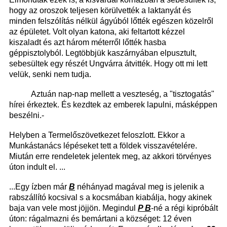
hogy az oroszok teljesen körülvették a laktanyát és
minden felszólítás nélkül ágyúból lőtték egészen közelről
az épületet. Volt olyan katona, aki feltartott kézzel
kiszaladt és azt három méterről lőtték hasba
géppisztolyból. Legtöbbjük kaszárnyában elpusztult,
sebesültek egy részét Ungvárra átvitték. Hogy ott mi lett
velük, senki nem tudja.
Aztuán nap-nap mellett a veszteség, a "tisztogatás"
hírei érkeztek. És kezdtek az emberek lapulni, másképpen
beszélni.-
Helyben a Termelőszövetkezet feloszlott. Ekkor a
Munkástanács lépéseket tett a földek visszavételére.
Miután erre rendeletek jelentek meg, az akkori törvényes
úton indult el. ...
...Egy ízben már
B
néhányad magával meg is jelenik a
rabszállító kocsival s a kocsmában kiabálja, hogy akinek
baja van vele most jöjjön. Megindul
P B
-né a régi kipróbált
úton: rágalmazni és bemártani a községet: 12 éven