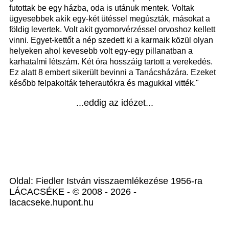
futottak be egy házba, oda is utánuk mentek. Voltak
ügyesebbek akik egy-két ütéssel megúszták, másokat a
földig levertek. Volt akit gyomorvérzéssel orvoshoz kellett
vinni. Egyet-kettőt a nép szedett ki a karmaik közül olyan
helyeken ahol kevesebb volt egy-egy pillanatban a
karhatalmi létszám. Két óra hosszáig tartott a verekedés.
Ez alatt 8 embert sikerült bevinni a Tanácsházára. Ezeket
később felpakolták teherautókra és magukkal vitték."
...eddig az idézet...
Oldal: Fiedler István visszaemlékezése 1956-ra
LÁCACSÉKE - © 2008 - 2026 -
lacacseke.hupont.hu