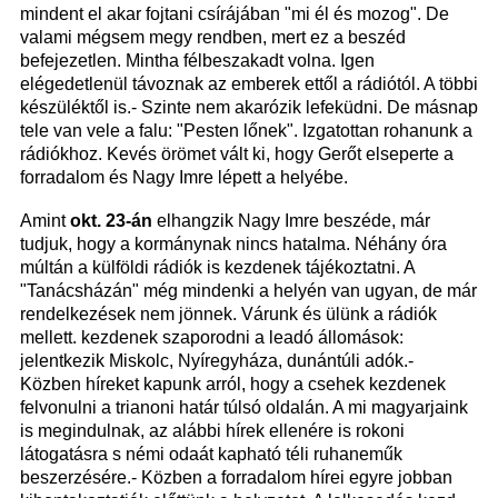
mindent el akar fojtani csírájában "mi él és mozog". De
valami mégsem megy rendben, mert ez a beszéd
befejezetlen. Mintha félbeszakadt volna. Igen
elégedetlenül távoznak az emberek ettől a rádiótól. A többi
készüléktől is.- Szinte nem akarózik lefeküdni. De másnap
tele van vele a falu: "Pesten lőnek". Izgatottan rohanunk a
rádiókhoz. Kevés örömet vált ki, hogy Gerőt elseperte a
forradalom és Nagy Imre lépett a helyébe.
Amint
okt. 23-án
elhangzik Nagy Imre beszéde, már
tudjuk, hogy a kormánynak nincs hatalma. Néhány óra
múltán a külföldi rádiók is kezdenek tájékoztatni. A
"Tanácsházán" még mindenki a helyén van ugyan, de már
rendelkezések nem jönnek. Várunk és ülünk a rádiók
mellett. kezdenek szaporodni a leadó állomások:
jelentkezik Miskolc, Nyíregyháza, dunántúli adók.-
Közben híreket kapunk arról, hogy a csehek kezdenek
felvonulni a trianoni határ túlsó oldalán. A mi magyarjaink
is megindulnak, az alábbi hírek ellenére is rokoni
látogatásra s némi odaát kapható téli ruhaneműk
beszerzésére.- Közben a forradalom hírei egyre jobban