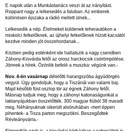
E napok után a Munkástanács veszi át az irányítást.
Roppant nagy a lelkesedés a faluban. Az emberek
különösen éjszaka a rádió mellett ülnek...
Lelkesedik a nép. Élelmeket küldenek teherautókon a
miskolci felkelőknek, az újhelyi felkelőknek hízott kacsától
kezdve minden jót összehordanak...
Közben pedig esténként ide hallatszik a nagy csendben
Záhony-Kisvárda felől az orosz harckocsik csörömpölése.
Jönnek a hírek. Özönlik befelé a muszka: végünk van.-
Nov. 4-én vasárnap
délelőtti harangszóba ágyúdörgés
vegyül. Úgy gondoljuk, hogy a Tiszánál van valami baj.
Majd később füst oszlop tör az égnek Záhony felől.
Másnap tudjuk meg, hogy a záhonyi katonaságunkat a
laktanyájukban összelőtték. 300 magyar fiúból 38 maradt
meg. Néhányuknak sikerült alsóruhában -mert éppen
pihentek- a Tisza parton megszökni. Beszegődtek
Révleányvárra.-
Elmondták ezek is, a kisvárdai kórházban a sebesültek is,