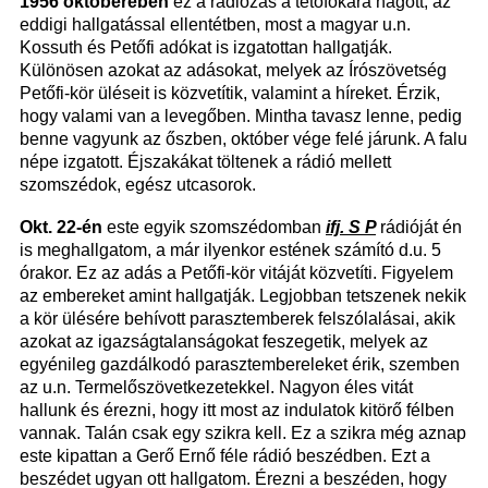
1956 októberében
ez a rádiózás a tetőfokára hágott, az
eddigi hallgatással ellentétben, most a magyar u.n.
Kossuth és Petőfi adókat is izgatottan hallgatják.
Különösen azokat az adásokat, melyek az Írószövetség
Petőfi-kör üléseit is közvetítik, valamint a híreket. Érzik,
hogy valami van a levegőben. Mintha tavasz lenne, pedig
benne vagyunk az őszben, október vége felé járunk. A falu
népe izgatott. Éjszakákat töltenek a rádió mellett
szomszédok, egész utcasorok.
Okt. 22-én
este egyik szomszédomban
ifj. S P
rádióját én
is meghallgatom, a már ilyenkor estének számító d.u. 5
órakor. Ez az adás a Petőfi-kör vitáját közvetíti. Figyelem
az embereket amint hallgatják. Legjobban tetszenek nekik
a kör ülésére behívott parasztemberek felszólalásai, akik
azokat az igazságtalanságokat feszegetik, melyek az
egyénileg gazdálkodó parasztembereleket érik, szemben
az u.n. Termelőszövetkezetekkel. Nagyon éles vitát
hallunk és érezni, hogy itt most az indulatok kitörő félben
vannak. Talán csak egy szikra kell. Ez a szikra még aznap
este kipattan a Gerő Ernő féle rádió beszédben. Ezt a
beszédet ugyan ott hallgatom. Érezni a beszéden, hogy