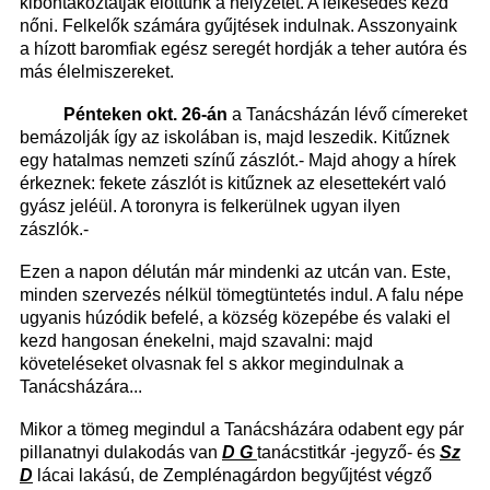
kibontakoztatják előttünk a helyzetet. A lelkesedés kezd
nőni. Felkelők számára gyűjtések indulnak. Asszonyaink
a hízott baromfiak egész seregét hordják a teher autóra és
más élelmiszereket.
Pénteken okt. 26-án
a Tanácsházán lévő címereket
bemázolják így az iskolában is, majd leszedik. Kitűznek
egy hatalmas nemzeti színű zászlót.- Majd ahogy a hírek
érkeznek: fekete zászlót is kitűznek az elesettekért való
gyász jeléül. A toronyra is felkerülnek ugyan ilyen
zászlók.-
Ezen a napon délután már mindenki az utcán van. Este,
minden szervezés nélkül tömegtüntetés indul. A falu népe
ugyanis húzódik befelé, a község közepébe és valaki el
kezd hangosan énekelni, majd szavalni: majd
követeléseket olvasnak fel s akkor megindulnak a
Tanácsházára...
Mikor a tömeg megindul a Tanácsházára odabent egy pár
pillanatnyi dulakodás van
D G
tanácstitkár -jegyző- és
Sz
D
lácai lakású, de Zemplénagárdon begyűjtést végző